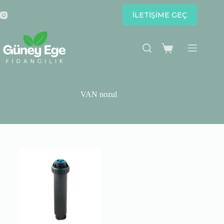
Skip
to
İLETİŞİME GEÇ
content
Shopping
cart
VAN nozul