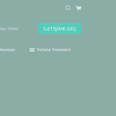
Shopping
cart
İLETİŞİME GEÇ
idan Türleri
humları
Sulama Sistemleri