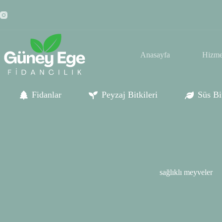
Skip
to
content
Anasayfa
Hizme
Fidanlar
Peyzaj Bitkileri
Süs Bit
sağlıklı meyveler