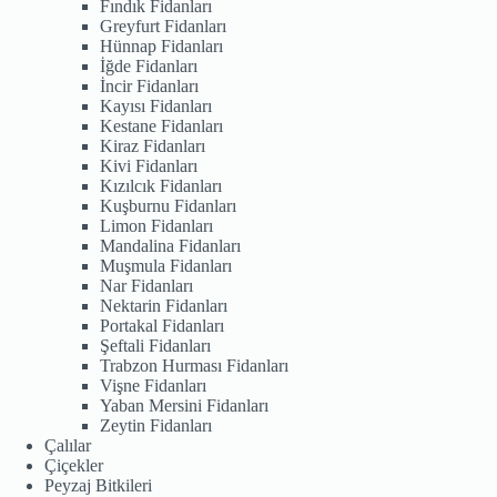
Fındık Fidanları
Greyfurt Fidanları
Hünnap Fidanları
İğde Fidanları
İncir Fidanları
Kayısı Fidanları
Kestane Fidanları
Kiraz Fidanları
Kivi Fidanları
Kızılcık Fidanları
Kuşburnu Fidanları
Limon Fidanları
Mandalina Fidanları
Muşmula Fidanları
Nar Fidanları
Nektarin Fidanları
Portakal Fidanları
Şeftali Fidanları
Trabzon Hurması Fidanları
Vişne Fidanları
Yaban Mersini Fidanları
Zeytin Fidanları
Çalılar
Çiçekler
Peyzaj Bitkileri