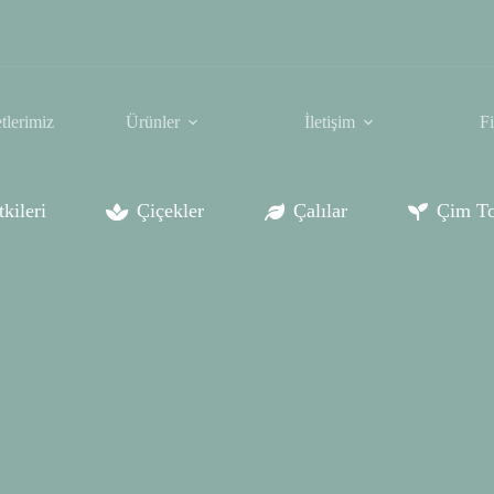
tlerimiz
Ürünler
İletişim
F
kileri
Çiçekler
Çalılar
Çim To