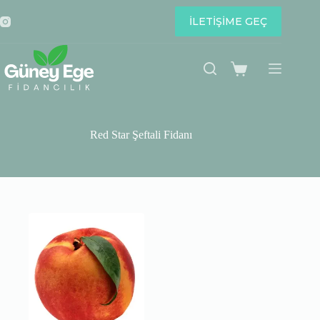
Skip
to
İLETİŞİME GEÇ
content
Shopping
cart
Red Star Şeftali Fidanı