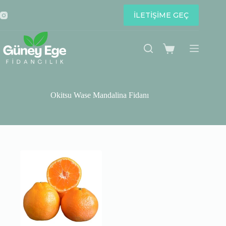
Skip
to
İLETİŞİME GEÇ
content
Shopping
cart
Okitsu Wase Mandalina Fidanı