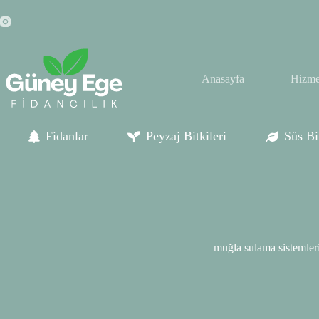
Skip
to
content
Anasayfa
Hizme
Fidanlar
Peyzaj Bitkileri
Süs Bit
muğla sulama sistemler