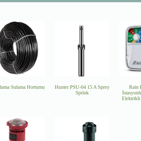
ama Sulama Hortumu
Hunter PSU-04 15 A Sprey
Rain 
Sprink
İstasyon
Elektrikl