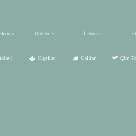
tlerimiz
Ürünler
İletişim
F
kileri
Çiçekler
Çalılar
Çim To
i