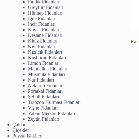
Fındık Fidanları
Greyfurt Fidanları
Hünnap Fidanları
İğde Fidanları
İncir Fidanları
Kayısı Fidanları
Kestane Fidanları
Kiraz Fidanları
Rai
Kivi Fidanları
Kızılcık Fidanları
Kuşburnu Fidanları
Limon Fidanları
Mandalina Fidanları
Muşmula Fidanları
Nar Fidanları
Nektarin Fidanları
Portakal Fidanları
Şeftali Fidanları
Trabzon Hurması Fidanları
Vişne Fidanları
Yaban Mersini Fidanları
Zeytin Fidanları
Çalılar
Çiçekler
Peyzaj Bitkileri