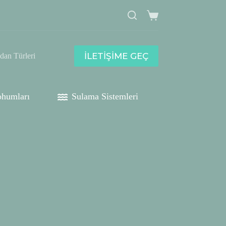
Shopping
cart
İLETİŞİME GEÇ
idan Türleri
humları
Sulama Sistemleri