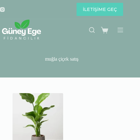
Skip
to
İLETİŞİME GEÇ
content
Shopping
cart
muğla çiçek satış