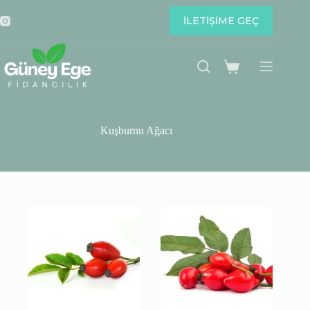
Skip
to
İLETİŞİME GEÇ
content
Shopping
cart
Kuşburnu Ağacı