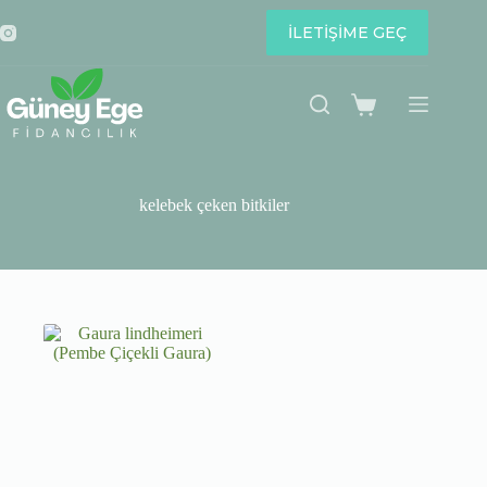
Skip
to
İLETİŞİME GEÇ
content
Shopping
cart
kelebek çeken bitkiler