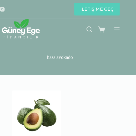
Skip
to
İLETİŞİME GEÇ
content
Shopping
cart
hass avokado