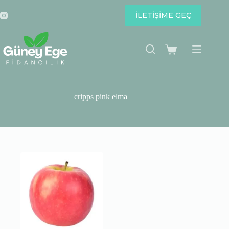
Skip
to
İLETİŞİME GEÇ
content
Shopping
cart
cripps pink elma