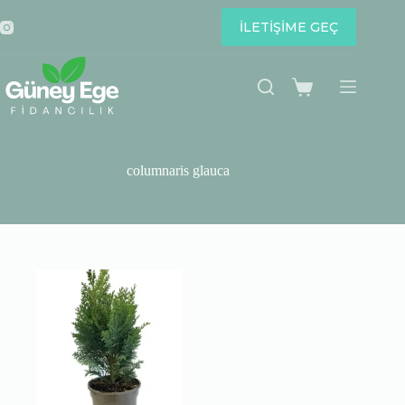
Skip
to
İLETİŞİME GEÇ
content
Shopping
cart
columnaris glauca