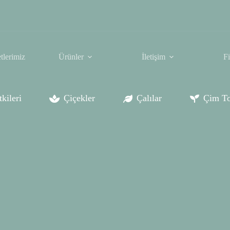
tlerimiz
Ürünler
İletişim
F
kileri
Çiçekler
Çalılar
Çim To