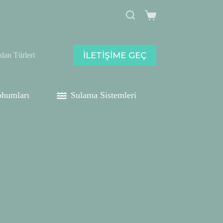
Shopping
cart
İLETİŞİME GEÇ
idan Türleri
humları
Sulama Sistemleri