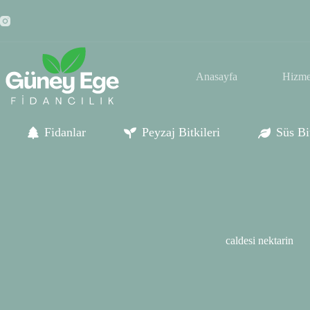
Skip
to
content
Anasayfa
Hizme
Fidanlar
Peyzaj Bitkileri
Süs Bit
caldesi nektarin