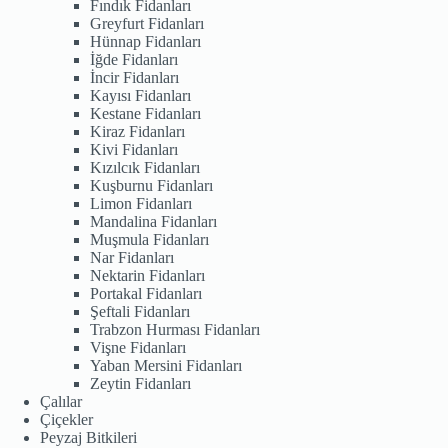
Fındık Fidanları
Greyfurt Fidanları
Hünnap Fidanları
İğde Fidanları
İncir Fidanları
Kayısı Fidanları
Kestane Fidanları
Kiraz Fidanları
Kivi Fidanları
Kızılcık Fidanları
Kuşburnu Fidanları
Limon Fidanları
Mandalina Fidanları
Muşmula Fidanları
Nar Fidanları
Nektarin Fidanları
Portakal Fidanları
Şeftali Fidanları
Trabzon Hurması Fidanları
Vişne Fidanları
Yaban Mersini Fidanları
Zeytin Fidanları
Çalılar
Çiçekler
Peyzaj Bitkileri