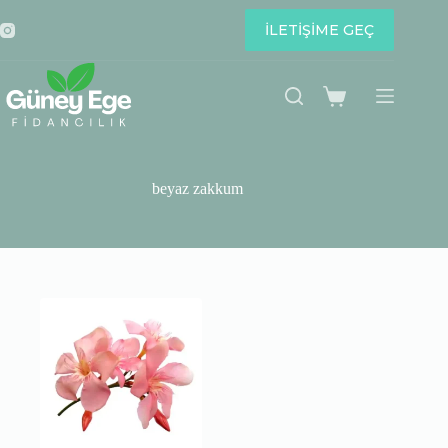
Skip
to
İLETİŞİME GEÇ
content
Shopping
cart
beyaz zakkum