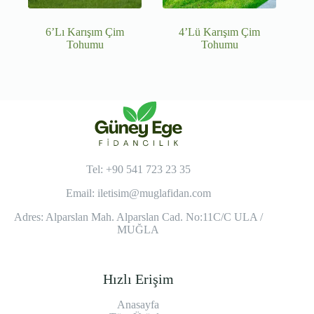
6’Lı Karışım Çim
4’Lü Karışım Çim
Tohumu
Tohumu
Tel: +90 541 723 23 35
Email:
iletisim@muglafidan.com
Adres: Alparslan Mah. Alparslan Cad. No:11C/C ULA /
MUĞLA
Hızlı Erişim
Anasayfa