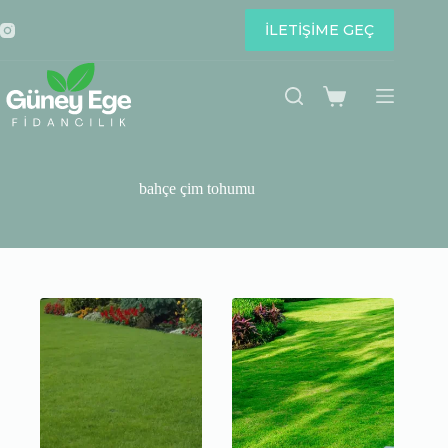
Skip
to
İLETİŞİME GEÇ
content
Shopping
cart
bahçe çim tohumu