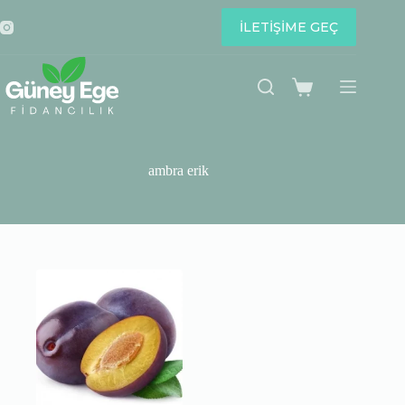
Skip
to
İLETİŞİME GEÇ
content
Shopping
cart
ambra erik